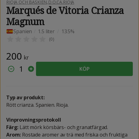
RIOJA OCH BASKIEN
,
D.O.CA.RIOJA
Marqués de Vitoria Crianza
Magnum
Spanien
/
1.5 liter
/
13.5%
(
0
)
200
kr
1
KÖP
Typ av produkt:
Rött crianza. Spanien. Rioja.
Vinprovningsprotokoll
Färg:
Lätt mörk körsbärs- och granatfärgad.
Arom:
Rostade aromer av trä med friska och fruktiga