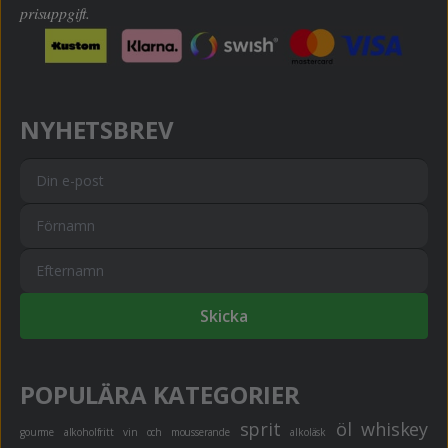
prisuppgift.
NYHETSBREV
Skicka
POPULÄRA KATEGORIER
sprit
öl
whiskey
gourme
alkoholfritt
vin och mousserande
alkoläsk