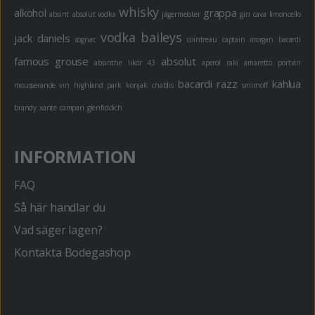
whisky
alkohol
grappa
absint
absolut vodka
jägermeister
gin
cava
limoncello
vodka
baileys
jack daniels
cognac
cointreau
captain morgan
bacardi
famous grouse
absolut
absinthe
likör 43
aperol
raki
amaretto
portvin
bacardi razz
kahlua
mousserande vin
highland park
konjak
chablis
smirnoff
brandy
xante
campari
glenfiddich
INFORMATION
FAQ
Så här handlar du
Vad säger lagen?
Kontakta Bodegashop